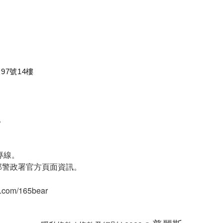
97號14樓
。
專線。
部警政署官方頁面資訊。
com/165bear