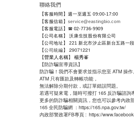
聯絡我們
【
】
客服時間
週一至週五 09:00-17:00
【
】
客服信箱
service@eastingbio.com
【
】
☎
客服電話
02-7736-9909
【
】
公司名稱
沃康生技股份有限公司
【
】
公司地址
221 新北市汐止區新台五路一段
【
】
29071221
公司統編
【
營業人名稱
】
楊秀峯
【
防詐騙宣導資訊】
防詐騙！我們不會要求並指示您至 ATM 操作
ATM 只有匯款及轉帳功能，
無法解除分期付款，或訂單錯誤問題。
若遇可疑來電，隨時可撥打 165 反詐騙諮詢
更多的防詐騙相關資訊，您也可以參考內政
165 全民防騙網 ：https://165.npa.gov.tw/
內政部警政署FB專頁 : https://www.facebook.