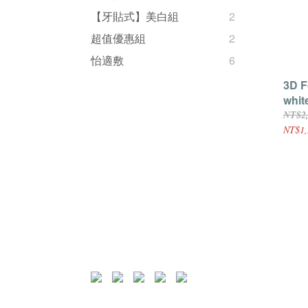
【牙貼式】美白組
2
超值優惠組
2
怡適敷
6
3D F
white
NT$2
NT$1,