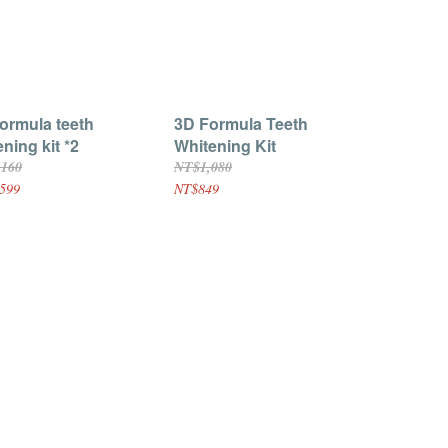
ormula teeth
3D Formula Teeth
ning kit *2
Whitening Kit
,160
NT$1,080
599
NT$849