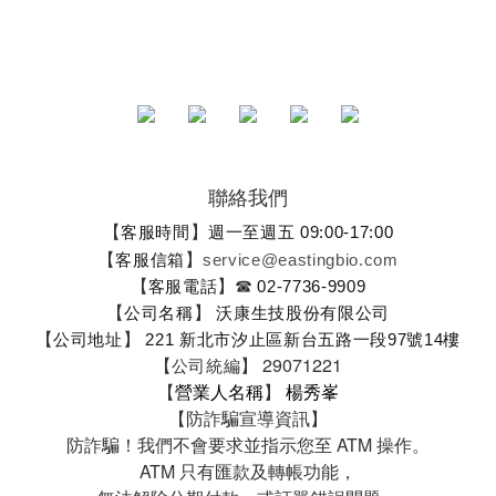
聯絡我們
【
】
客服時間
週一至週五 09:00-17:00
【
】
客服信箱
service@eastingbio.com
【
】
☎
客服電話
02-7736-9909
【
】
公司名稱
沃康生技股份有限公司
【
】
公司地址
221 新北市汐止區新台五路一段97號14樓
【
】
29071221
公司統編
【
營業人名稱
】
楊秀峯
【
防詐騙宣導資訊】
防詐騙！我們不會要求並指示您至 ATM 操作。
ATM 只有匯款及轉帳功能，